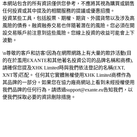
本網站包含的所有資訊僅供您參考，不應將其視為購買或銷售
任何投資或其中提及的相關服務的提議或優惠招攬。
投資某些工具，包括股票、期權、期貨、外國貨幣以及涉及高
風險的債券。融資融券交易也伴隨著潛在的風險。您必須在開
設交易賬戶前注意到這些風險。您線上投資的收益可能會上下
波動。
\n尊敬的客戶和訪客!因為在網際網路上有大量的欺詐活動(目
的在於濫用EXANTE和其他著名投資公司的品牌名稱和商標),
請確保您提及XHK Limited時與我們依法登記的名稱(EXT,
XNT等)匹配。 任何其它實體無權使用XHK Limited商標作為
其品牌的一部分。如果您在協力廠商網站上看到未經授權使用
我們品牌的任何行為，請透過
support@exante.eu
告知我們，以
便我們採取必要的資訊刪除措施。