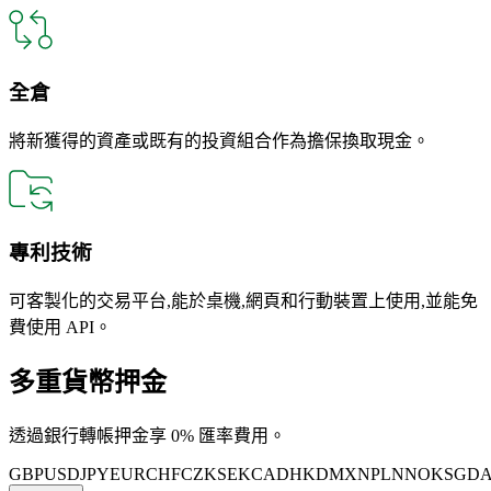
全倉
將新獲得的資產或既有的投資組合作為擔保換取現金。
專利技術
可客製化的交易平台,能於桌機,網頁和行動裝置上使用,並能免
費使用 API。
多重貨幣押金
透過銀行轉帳押金享 0% 匯率費用。
GBP
USD
JPY
EUR
CHF
CZK
SEK
CAD
HKD
MXN
PLN
NOK
SGD