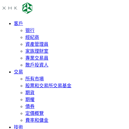
客戶
银行
經紀商
資產管理員
家族理財室
專業交易員
散戶投資人
交易
所有市場
股票和交易所交易基金
期貨
期權
債券
定價概覽
費率和傭金
技術