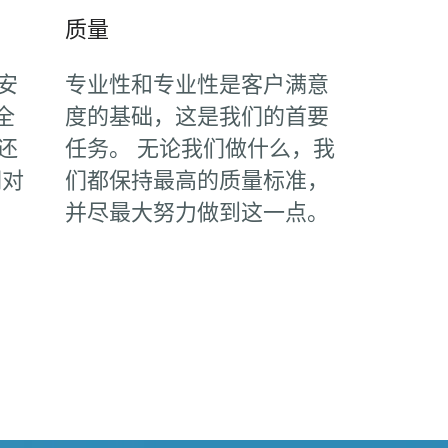
质量
安
专业性和专业性是客户满意
全
度的基础，这是我们的首要
还
任务。 无论我们做什么，我
们对
们都保持最高的质量标准，
并尽最大努力做到这一点。