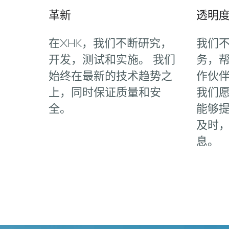
革新
透明
在XHK，我们不断研究，
我们
开发，测试和实施。 我们
务，
始终在最新的技术趋势之
作伙
上，同时保证质量和安
我们
全。
能够
及时
息。