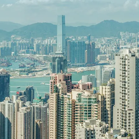
最佳价格执行规定
监管机构要求投资公司采取一切可能措施，以
XHK的最佳价格执行规定政策为XHK客户提供透