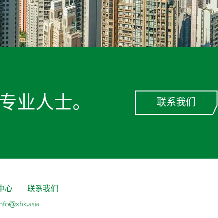
为专业人士。
联系我们
中心
联系我们
info@xhk.asia