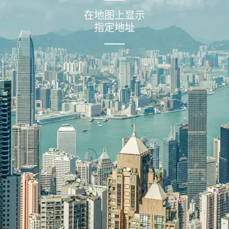
在地图上显示
指定地址
便在执行客户订单时取得最佳整体业绩。最好
明度，基于以下三方面：(i) 以最先进的科技追踪