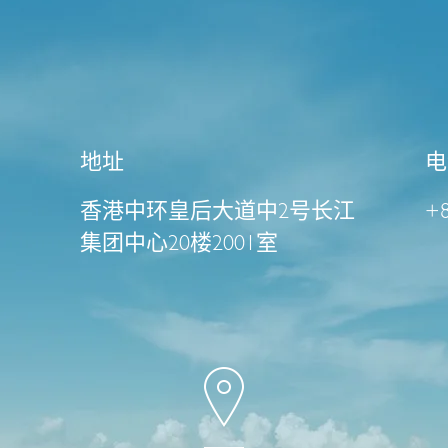
地址
电
立，公司注册号为2643270。
香港中环皇后大道中2号长江
+8
监察委员会授权并受其监管的投资公司。
集团中心20楼2001室
要安排以履行交易后报告义务。